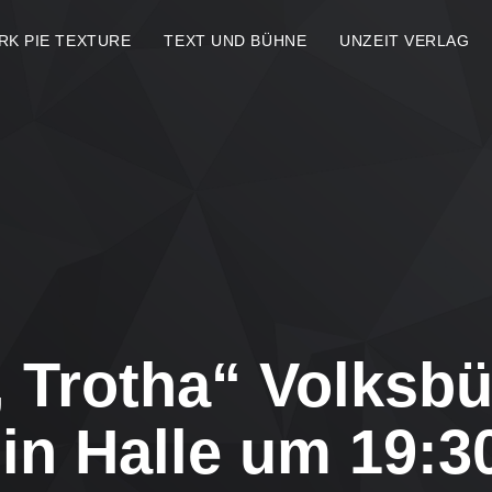
RK PIE TEXTURE
TEXT UND BÜHNE
UNZEIT VERLAG
k, Trotha“ Volks
in Halle um 19:3